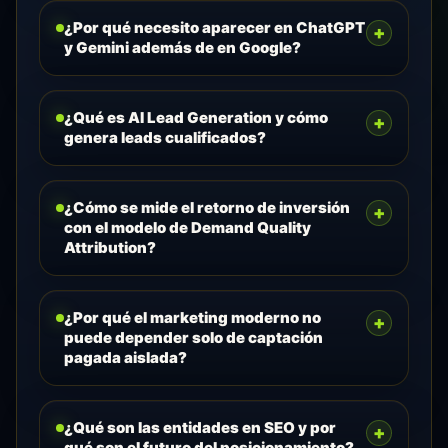
¿Por qué necesito aparecer en ChatGPT
+
y Gemini además de en Google?
¿Qué es AI Lead Generation y cómo
+
genera leads cualificados?
¿Cómo se mide el retorno de inversión
+
con el modelo de Demand Quality
Attribution?
¿Por qué el marketing moderno no
+
puede depender solo de captación
pagada aislada?
¿Qué son las entidades en SEO y por
+
qué son el futuro del posicionamiento?