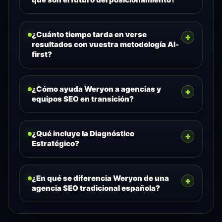
¿Cuánto tiempo tarda en verse
+
resultados con vuestra metodología AI-
first?
¿Cómo ayuda Weryon a agencias y
+
equipos SEO en transición?
¿Qué incluye la Diagnóstico
+
Estratégico?
¿En qué se diferencia Weryon de una
+
agencia SEO tradicional española?